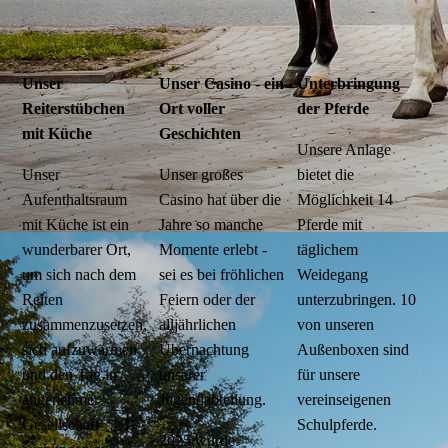
Unser
Unser Casino - ein
Unterbringung
Reiterstübchen
Ort voller
der Pferde
mit Küche
Geschichten
Unsere Anlage
Unser
Unser großes
bietet die
Aufenthaltsraum
Casino hat über die
Möglichkeit 14
mit Küche ist ein
Jahre so manche
Pferde mit
wunderbarer Ort,
Momente erlebt -
täglichem
um sich nach dem
sei es bei fröhlichen
Weidegang
Reiten
Feiern oder der
unterzubringen. 10
zusammenzusetzen,
alljährlichen
von unseren
sich aufzuwärmen
Übernachtung
Außenboxen sind
und den Tag in
unserer
für unsere
angenehmer
Jugendabteilung.
vereinseigenen
Gesellschaft
Schulpferde.
2025 wurde