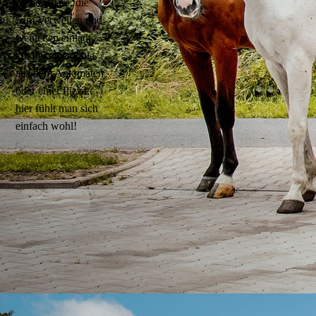
Atmosphäre, die
zum Verweilen und
Genießen einlädt.
Ob bei einer Cola
aus dem Automaten
oder einer Pizza -
hier fühlt man sich
einfach wohl!