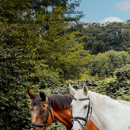
ausklingen zu
kernsaniert und ist
lassen. Besonders
jetzt ein gemütlicher
in den
Schulungsraum.
Wintermonaten lädt
die wohlige Wärme
der Heizung dazu
ein, es sich
gemütlich zu
machen und durch
die Fenster den
Reitern und
Voltigierern in der
kleineren Halle
zuzusehen. Wenn
die Lichter
angehen, entsteht
eine
stimmungsvolle