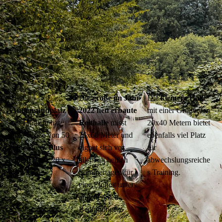
Der
Die
große im Jahr
Die
kleinere Halle
Außensandplatz
2022 neu erbaute
mit einer Größe von
mit Flutlicht hat
Reithalle
misst
20x40 Metern bietet
eine Größe von 50
25x60 Meter und
ebenfalls viel Platz
x 80 Meter.
Plus
eignet sich vor
für
einem Platz
20 x
allem an heißen
abwechslungsreiche
45 Meter.
Sommertagen für
s Training.
eine Einheit unter
angenehmen
Bedingungen.