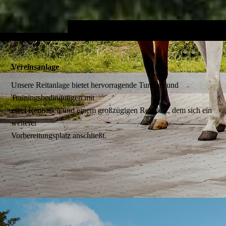
Vereinsanlage
Unsere Reitanlage bietet hervorragende Turnier- und
Trainingsbedingungen mit
zwei Reithallen und einem großzügigen Reitplatz, dem sich ein
weiterer
Vorbereitungsplatz anschließt.